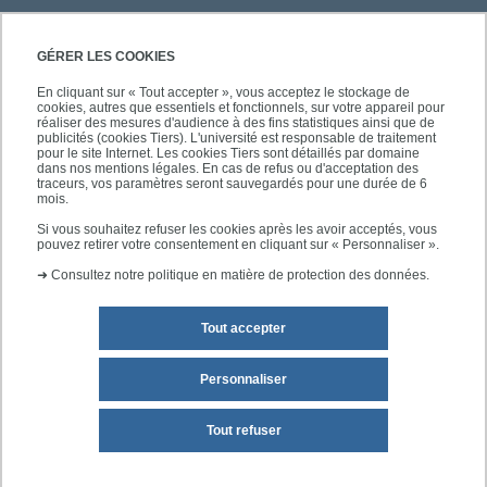
PRATIQUE
GÉRER LES COOKIES
En cliquant sur « Tout accepter », vous acceptez le stockage de
cookies, autres que essentiels et fonctionnels, sur votre appareil pour
ACCÈS RAPIDES
réaliser des mesures d'audience à des fins statistiques ainsi que de
publicités (cookies Tiers). L'université est responsable de traitement
pour le site Internet. Les cookies Tiers sont détaillés par domaine
dans nos mentions légales. En cas de refus ou d'acceptation des
traceurs, vos paramètres seront sauvegardés pour une durée de 6
mois.
SUIVEZ L'UPEC
Si vous souhaitez refuser les cookies après les avoir acceptés, vous
pouvez retirer votre consentement en cliquant sur « Personnaliser ».
➜
Consultez notre politique en matière de protection des données.
Tout accepter
Personnaliser
Mentions légales
Plan du site
Tout refuser
Accessibilité des sites de l'UPEC : non conforme