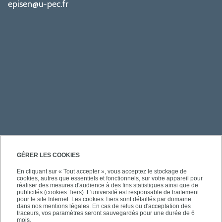
episen@u-pec.fr
PRATIQUE
GÉRER LES COOKIES
En cliquant sur « Tout accepter », vous acceptez le stockage de
cookies, autres que essentiels et fonctionnels, sur votre appareil pour
ACCÈS RAPIDES
réaliser des mesures d'audience à des fins statistiques ainsi que de
publicités (cookies Tiers). L'université est responsable de traitement
pour le site Internet. Les cookies Tiers sont détaillés par domaine
dans nos mentions légales. En cas de refus ou d'acceptation des
traceurs, vos paramètres seront sauvegardés pour une durée de 6
mois.