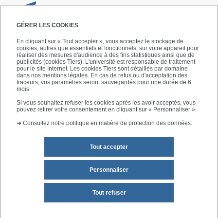
LES CAMPUS
GÉRER LES COOKIES
En cliquant sur « Tout accepter », vous acceptez le stockage de
cookies, autres que essentiels et fonctionnels, sur votre appareil pour
réaliser des mesures d'audience à des fins statistiques ainsi que de
publicités (cookies Tiers). L'université est responsable de traitement
pour le site Internet. Les cookies Tiers sont détaillés par domaine
dans nos mentions légales. En cas de refus ou d'acceptation des
traceurs, vos paramètres seront sauvegardés pour une durée de 6
mois.
Si vous souhaitez refuser les cookies après les avoir acceptés, vous
pouvez retirer votre consentement en cliquant sur « Personnaliser ».
➜
Consultez notre politique en matière de protection des données.
Tout accepter
Campus Saint-Simon
Personnaliser
Site d'enseignement des départements
Tout refuser
Systèmes d'information (SI) et Génie
biomédical et santé (ISBS)